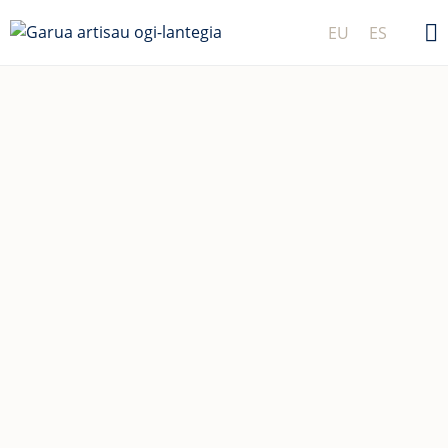
EU
ES