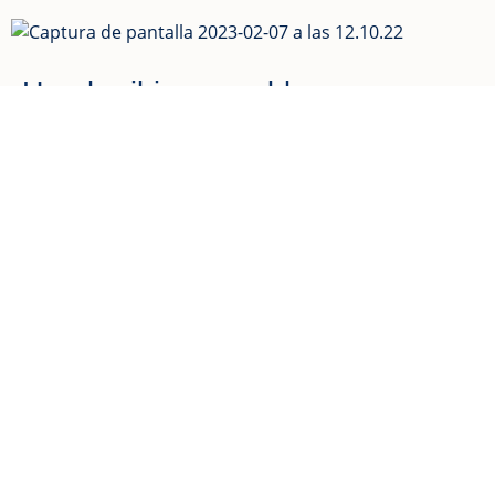
Hondarribian gosaldu
2023-02-04
-
sisters and the city
Euskadi elikatzen duen
emakumeen leinua
2024-01-09
-
GUÍA REPSOL
Hondarribiko Garua ogi-lantegian