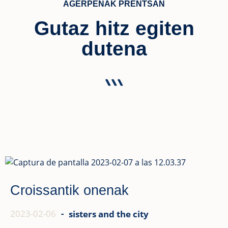
AGERPENAK PRENTSAN
Gutaz hitz egiten
dutena
Croissantik onenak
2023-02-06
-
sisters and the city