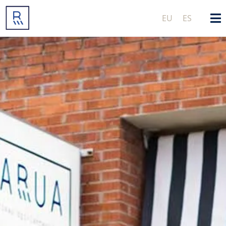
EU
ES