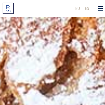
EU
ES