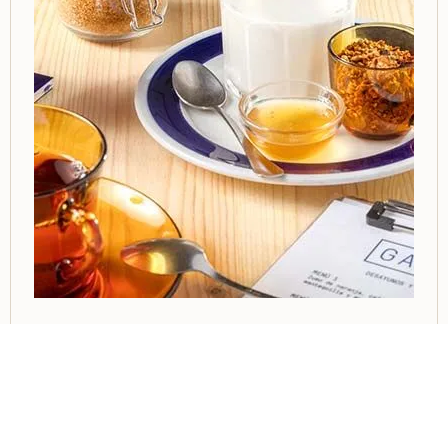
Jogurtak Garuan
Etxeko jogurt naturala
Gosaldu gure etxeko jogurtarekin eta lagundu
gustukoen duzun bezala.