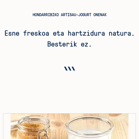
HONDARRIBIKO ARTISAU-JOGURT ONENAK
Esne freskoa eta hartzidura natura.
Besterik ez.