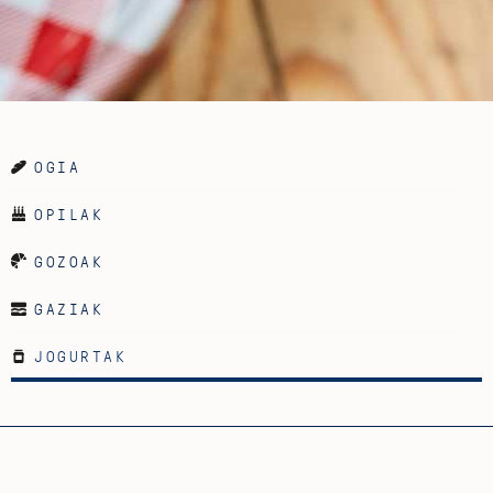
OGIA
OPILAK
GOZOAK
GAZIAK
JOGURTAK